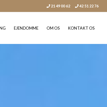
21 49 00 62
42 51 22 76
ING
EJENDOMME
OM OS
KONTAKT OS