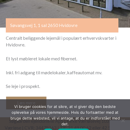
Søvangsvej 1, 1 sal 2650 Hvidovre
Centralt beliggende lejemål i populært erhvervskvarter i
Hvidovre.
Et lyst møbleret lokale med fibernet.
Inkl. fri adgang til mødelokaler, kaffeautomat mv.
Se leje i prospekt.
Læs mere
Vi bruger cookies for at sikre, at vi giver dig den bedste
oplevelse på vores hjemmeside. Hvis du fortsætter med at
bruge dette websted, vil vi antage, at du er indforstået med
Søgaarden ejendomme ApS | Kirke Værløsevej 103, 3500
det.
Værløse | CVR: 34478163 | Tlf: 21 49 00 62 eller 42 51 22 76